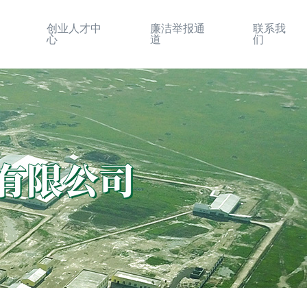
创业人才中
廉洁举报通
联系我
心
道
们