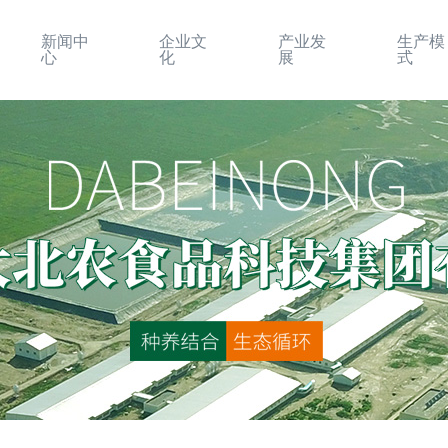
新闻中
企业文
产业发
生产模
心
化
展
式